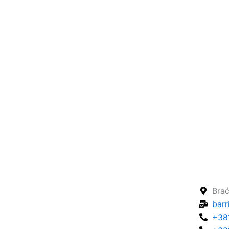
Brać
barr
+38