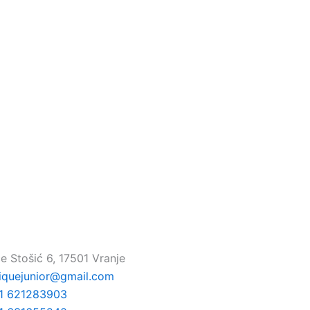
e Stošić 6, 17501 Vranje
iquejunior@gmail.com
1 621283903